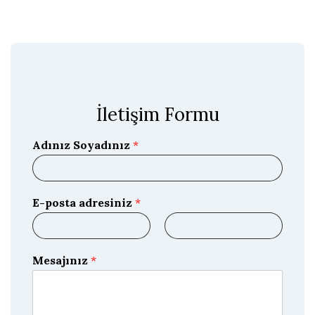
İletişim Formu
Adınız Soyadınız
*
E-posta adresiniz
*
E
E
-
-
Mesajınız
*
p
p
o
o
s
s
t
t
a
a