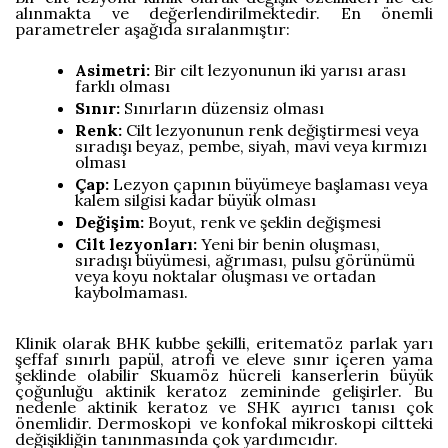
alınmakta ve değerlendirilmektedir. En önemli
parametreler aşağıda sıralanmıştır:
Asimetri:
Bir cilt lezyonunun iki yarısı arası
farklı olması
Sınır:
Sınırların düzensiz olması
Renk:
Cilt lezyonunun renk değiştirmesi veya
sıradışı beyaz, pembe, siyah, mavi veya kırmızı
olması
Çap:
Lezyon çapının büyümeye başlaması veya
kalem silgisi kadar büyük olması
Değişim:
Boyut, renk ve şeklin değişmesi
Cilt lezyonları:
Yeni bir benin oluşması,
sıradışı büyümesi, ağrıması, pulsu görünümü
veya koyu noktalar oluşması ve ortadan
kaybolmaması.
Klinik olarak BHK kubbe şekilli, eritematöz parlak yarı
şeffaf sınırlı papül, atrofi ve eleve sınır içeren yama
şeklinde olabilir Skuamöz hücreli kanserlerin büyük
çoğunluğu aktinik keratoz zemininde gelişirler. Bu
nedenle aktinik keratoz ve SHK ayırıcı tanısı çok
önemlidir. Dermoskopi ve konfokal mikroskopi ciltteki
değişikliğin tanınmasında çok yardımcıdır.