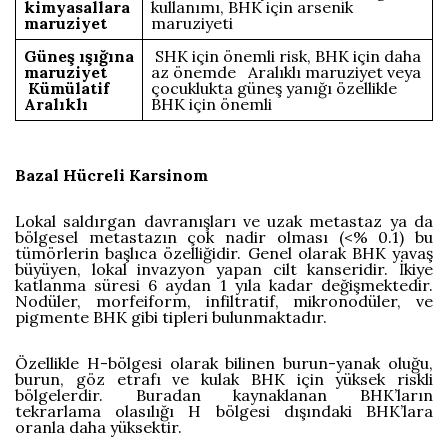
kimyasallara
kullanımı, BHK için arsenik
maruziyet
maruziyeti
Güneş ışığına
SHK için önemli risk, BHK için daha
maruziyet
az önemde Aralıklı maruziyet veya
Kümülatif
çocuklukta güneş yanığı özellikle
Aralıklı
BHK için önemli
Bazal Hücreli Karsinom
Lokal saldırgan davranışları ve uzak metastaz ya da
bölgesel metastazın çok nadir olması (<% 0.1) bu
tümörlerin başlıca özelliğidir. Genel olarak BHK yavaş
büyüyen, lokal invazyon yapan cilt kanseridir. İkiye
katlanma süresi 6 aydan 1 yıla kadar değişmektedir.
Nodüler, morfeiform, infiltratif, mikronodüler, ve
pigmente BHK gibi tipleri bulunmaktadır.
Özellikle H-bölgesi olarak bilinen burun-yanak oluğu,
burun, göz etrafı ve kulak BHK için yüksek riskli
bölgelerdir. Buradan kaynaklanan BHK’ların
tekrarlama olasılığı H bölgesi dışındaki BHK’lara
oranla daha yüksektir.