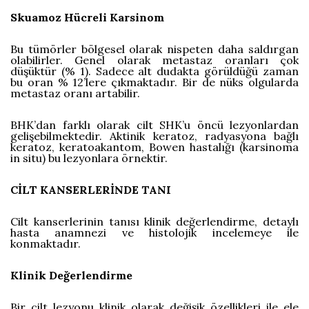
Skuamoz Hücreli Karsinom
Bu tümörler bölgesel olarak nispeten daha saldırgan
olabilirler. Genel olarak metastaz oranları çok
düşüktür (% 1). Sadece alt dudakta görüldüğü zaman
bu oran % 12’lere çıkmaktadır. Bir de nüks olgularda
metastaz oranı artabilir.
BHK’dan farklı olarak cilt SHK’u öncü lezyonlardan
gelişebilmektedir. Aktinik keratoz, radyasyona bağlı
keratoz, keratoakantom, Bowen hastalığı (karsinoma
in situ) bu lezyonlara örnektir.
CİLT KANSERLERİNDE TANI
Cilt kanserlerinin tanısı klinik değerlendirme, detaylı
hasta anamnezi ve histolojik incelemeye ile
konmaktadır.
Klinik Değerlendirme
Bir cilt lezyonu klinik olarak değişik özellikleri ile ele