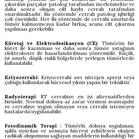
çıkarılan parçalar patolog tarafından incelenmekte ve
daha sonra oluşan cilt kaybı cerrah tarafından
onarılmaktadır. Bu yöntemde cerrah patolog işbirliği
çok önemlidir. Her iki yöntemde de cerrahi sınırlarda
tümör kalmayıncaya kadar birkaç seans cilt çıkarma
yapılması gerekebilir.
Küretaj ve Elektrodesikasyon (CE):
Tümörün bir
küret ile kazınması ve daha sonra tümör yatağının
elektrokoter ile hasarlandırılması yöntemidir. Küçük,
iyi sınırlı, düşük riskli bölgelerde yerleşen tümörlerde
kullanılabilir.
Kriyocerrahi:
Kriyocerrahi sıvı nitrojen spreyi veya
çubuğu kullanılarak hücresel yıkım yapan bir tekniktir.
Radyoterapi:
RT cerrahiye en iyi alternatiflerden
birisidir. Normal dokuya az zarar vermesi avantajıdır
ve cerrahiye uygun olmayan veya cerrahi istemeyen
hastalarda uygulanabilir.
Fotodinamik Terapi :
Tümörlü dokuya uygulanan,
ışıkla uyarılan ve sonuçta hücreyi zehirleyen oksijen
radikali oluşumunu sağlayan maddelerin kullanıldığı bir