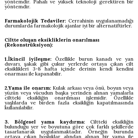
yöntemdir. Pahalı ve yüksek teknoloji gerektiren bir
yöntemdir.
Farmakolojik Tedaviler:
Cerrahinin uygulanamadığı
durumlarda farmakolojik ajanlar iyi bir alternatiftirler.
Ciltte oluşan eksikliklerin onarılması
(Rekonstrüksiyon):
1.İkincil iyileşme:
Özellikle burun kanadı ve yan
duvarı, şakak gibi çukur yerlerde ortaya çıkan cilt
eksiklikleri 3-8 hafta içinde derinin kendi kendini
onarması ile kapanabilir.
2.Yama ile onarım:
Kulak arkası veya önü, boyun veya
yüzün veya vücudun başka yerinden alınan yamalarla
ciltteki eksikliğin onarılması işlemidir. Özellikle
yaşlılarda ve birden fazla eksikliğin kapatılmasında
kullanılabilir.
3. Bölgesel yama kaydırma:
Ciltteki eksikliğin
bulunduğu yer ve boyutuna göre çok farklı şekillerde
tasarlanarak uygulanmaktadır. Örneğin burunda
ortaya çıkan boşluklar alından alınan bir yama ile