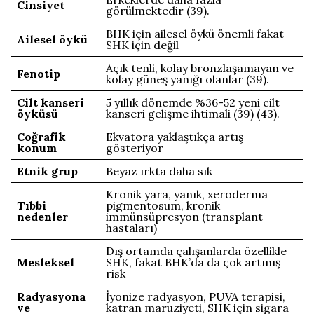
Cinsiyet
görülmektedir (39).
BHK için ailesel öykü önemli fakat
Ailesel öykü
SHK için değil
Açık tenli, kolay bronzlaşamayan ve
Fenotip
kolay güneş yanığı olanlar (39).
Cilt kanseri
5 yıllık dönemde %36-52 yeni cilt
öyküsü
kanseri gelişme ihtimali (39) (43).
Coğrafik
Ekvatora yaklaştıkça artış
konum
gösteriyor
Etnik grup
Beyaz ırkta daha sık
Kronik yara, yanık, xeroderma
Tıbbi
pigmentosum, kronik
nedenler
immünsüpresyon (transplant
hastaları)
Dış ortamda çalışanlarda özellikle
Mesleksel
SHK, fakat BHK’da da çok artmış
risk
Radyasyona
İyonize radyasyon, PUVA terapisi,
ve
katran maruziyeti, SHK için sigara