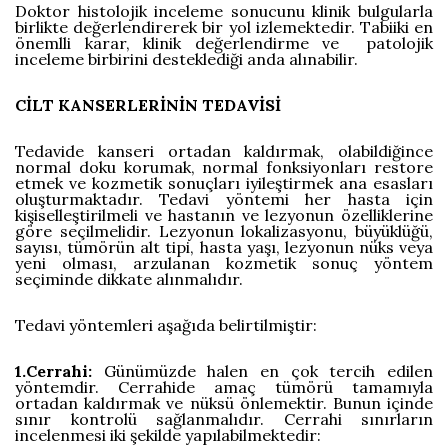
Doktor histolojik inceleme sonucunu klinik bulgularla
birlikte değerlendirerek bir yol izlemektedir. Tabiiki en
önemlli karar, klinik değerlendirme ve patolojik
inceleme birbirini desteklediği anda alınabilir.
CİLT KANSERLERİNİN TEDAVİSİ
Tedavide kanseri ortadan kaldırmak, olabildiğince
normal doku korumak, normal fonksiyonları restore
etmek ve kozmetik sonuçları iyileştirmek ana esasları
oluşturmaktadır. Tedavi yöntemi her hasta için
kişiselleştirilmeli ve hastanın ve lezyonun özelliklerine
göre seçilmelidir. Lezyonun lokalizasyonu, büyüklüğü,
sayısı, tümörün alt tipi, hasta yaşı, lezyonun nüks veya
yeni olması, arzulanan kozmetik sonuç yöntem
seçiminde dikkate alınmalıdır.
Tedavi yöntemleri aşağıda belirtilmiştir:
1.Cerrahi:
Günümüzde halen en çok tercih edilen
yöntemdir. Cerrahide amaç tümörü tamamıyla
ortadan kaldırmak ve nüksü önlemektir. Bunun içinde
sınır kontrolü sağlanmalıdır. Cerrahi sınırların
incelenmesi iki şekilde yapılabilmektedir: