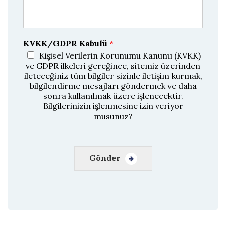
y
ı
D
o
ğ
KVKK/GDPR Kabulü
*
r
u
Kişisel Verilerin Korunumu Kanunu (KVKK)
l
ve GDPR ilkeleri gereğince, sitemiz üzerinden
a
ileteceğiniz tüm bilgiler sizinle iletişim kurmak,
bilgilendirme mesajları göndermek ve daha
sonra kullanılmak üzere işlenecektir.
Bilgilerinizin işlenmesine izin veriyor
musunuz?
Gönder