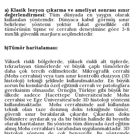
a) Klasik lezyon çıkarma ve ameliyat sonrası sınır
değerlendirmesi:
Tüm dünyada en yaygın olarak
kullanılan yöntemdir. Dünyaca kabul görmüş sınır
belirleme yöntemi yoktur fakat genellikle cilt
tümörünün tipine ve cerrahın deneyimine göre 3-8
mm’lik güvenlik marjlarıı seçilmektedir.
b)Tümör haritalaması:
Yüksek riskli bölgelerde, yüksek riskli alt tiplerde,
tekrarlayan tümörlerde ve büyük çaplı tümörlerde
daha çok tercih edilmektedir. Mikrografik cerrahi
(Mohs cerrahisi) veya tam sınır kontrollü eksizyon (3D
histoloji) tekniği şeklinde kullanılmaktadır. En büyük
sorun bu konularda özel eğitimli cerrah ve patologlara
gereksinim olmasıdır. Örneğin Türkiye gibi büyük bir
ülkede sadece Hacettepe Üniversitesi’nde Mohs
cerrahisi ve Ege Üniversitesi’nde 3D histoloji yöntemi
kullanılmaktadır. Mohs cerrahisinde asıl kullanılan
teknik olan taze donmuş doku tekniğinde tümör,
güvenli sınır bırakılarak çıkarılır. Çıkarılan doku
bölümlere ayrılarak ya da bir bütün halinde iki boyutlu
olarak haritalanır. Bu yöntem tüm dünyada özel eğitim
almış Mohs cerrahları tarafından uygulanmaktadır. 3D
histoloji yöntem de çok benzerdir. Bu yöntemde