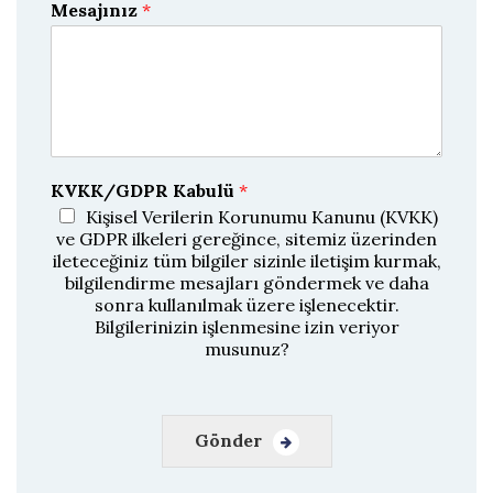
-
-
Mesajınız
*
p
p
o
o
s
s
t
t
a
a
y
ı
D
o
ğ
KVKK/GDPR Kabulü
*
r
u
Kişisel Verilerin Korunumu Kanunu (KVKK)
l
ve GDPR ilkeleri gereğince, sitemiz üzerinden
a
ileteceğiniz tüm bilgiler sizinle iletişim kurmak,
bilgilendirme mesajları göndermek ve daha
sonra kullanılmak üzere işlenecektir.
Bilgilerinizin işlenmesine izin veriyor
musunuz?
Gönder