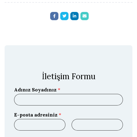
İletişim Formu
Adınız Soyadınız
*
E-posta adresiniz
*
E
E