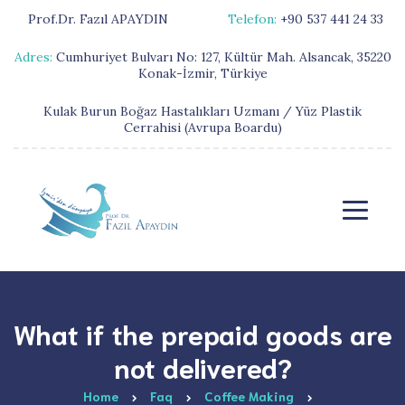
Prof.Dr. Fazıl APAYDIN
Telefon:
+90 537 441 24 33
Adres:
Cumhuriyet Bulvarı No: 127, Kültür Mah. Alsancak, 35220
Konak-İzmir, Türkiye
Kulak Burun Boğaz Hastalıkları Uzmanı / Yüz Plastik
Cerrahisi (Avrupa Boardu)
What if the prepaid goods are
not delivered?
Home
Faq
Coffee Making