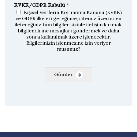
ğ
KVKK/GDPR Kabulü
*
r
u
Kişisel Verilerin Korunumu Kanunu (KVKK)
l
ve GDPR ilkeleri gereğince, sitemiz üzerinden
a
ileteceğiniz tüm bilgiler sizinle iletişim kurmak,
bilgilendirme mesajları göndermek ve daha
sonra kullanılmak üzere işlenecektir.
Bilgilerinizin işlenmesine izin veriyor
musunuz?
Gönder