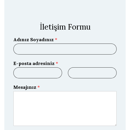
İletişim Formu
Adınız Soyadınız
*
E-posta adresiniz
*
E
E
-
-
Mesajınız
*
p
p
o
o
s
s
t
t
a
a
y
ı
D
o