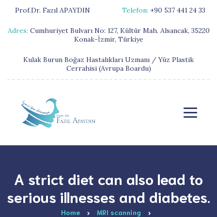
Prof.Dr. Fazıl APAYDIN
Telefon:
+90 537 441 24 33
Adres:
Cumhuriyet Bulvarı No: 127, Kültür Mah. Alsancak, 35220
Konak-İzmir, Türkiye
Kulak Burun Boğaz Hastalıkları Uzmanı / Yüz Plastik
Cerrahisi (Avrupa Boardu)
A strict diet can also lead to
serious illnesses and diabetes.
Home
MRI scanning