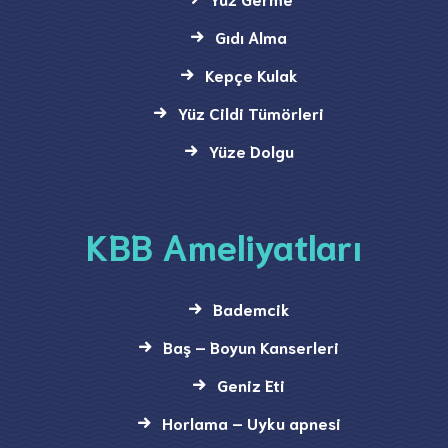
Gıdı Alma
Kepçe Kulak
Yüz Cildi Tümörleri
Yüze Dolgu
KBB Ameliyatları
Bademcik
Baş – Boyun Kanserleri
Geniz Eti
Horlama – Uyku apnesi