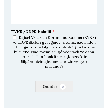
s
s
t
t
a
a
y
ı
D
o
ğ
KVKK/GDPR Kabulü
*
r
u
Kişisel Verilerin Korunumu Kanunu (KVKK)
l
ve GDPR ilkeleri gereğince, sitemiz üzerinden
a
ileteceğiniz tüm bilgiler sizinle iletişim kurmak,
bilgilendirme mesajları göndermek ve daha
sonra kullanılmak üzere işlenecektir.
Bilgilerinizin işlenmesine izin veriyor
musunuz?
Gönder