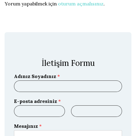
Yorum yapabilmek için
oturum açmalısınız
.
İletişim Formu
Adınız Soyadınız
*
E-posta adresiniz
*
E
E
-
-
Mesajınız
*
p
p
o
o