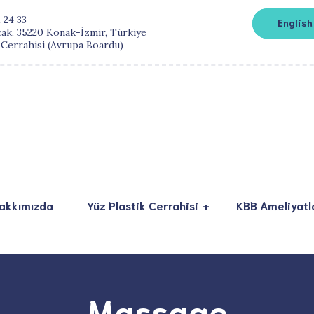
 24 33
English
cak, 35220 Konak-İzmir, Türkiye
 Cerrahisi (Avrupa Boardu)
akkımızda
Yüz Plastik Cerrahisi
KBB Ameliyatl
Rinoplasti
Bademcik
Botoks
Geniz Eti
Yüze Dolgu
Septum Deviasyonu
Massage
Göz Kapağı Estetiği
Horlama – Uyku apnesi