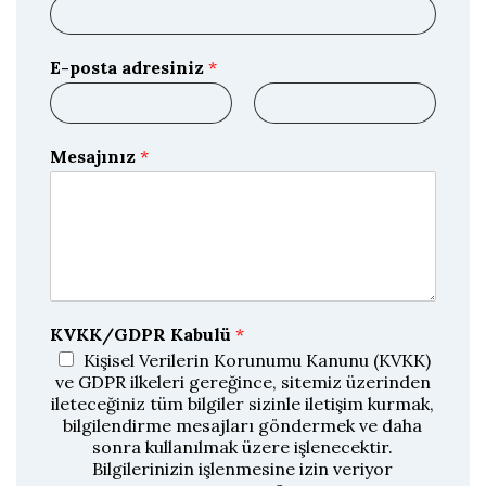
E-posta adresiniz
*
E
E
-
-
Mesajınız
*
p
p
o
o
s
s
t
t
a
a
y
ı
D
o
ğ
KVKK/GDPR Kabulü
*
r
u
Kişisel Verilerin Korunumu Kanunu (KVKK)
l
ve GDPR ilkeleri gereğince, sitemiz üzerinden
a
ileteceğiniz tüm bilgiler sizinle iletişim kurmak,
bilgilendirme mesajları göndermek ve daha
sonra kullanılmak üzere işlenecektir.
Bilgilerinizin işlenmesine izin veriyor