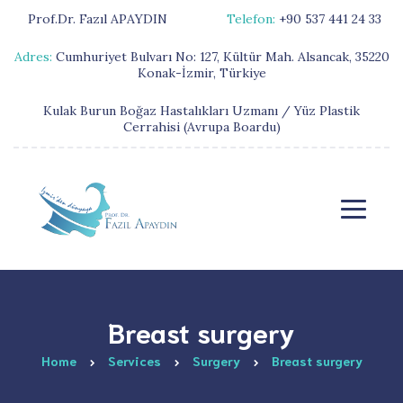
Prof.Dr. Fazıl APAYDIN
Telefon:
+90 537 441 24 33
Adres:
Cumhuriyet Bulvarı No: 127, Kültür Mah. Alsancak, 35220
Konak-İzmir, Türkiye
Kulak Burun Boğaz Hastalıkları Uzmanı / Yüz Plastik
Cerrahisi (Avrupa Boardu)
Breast surgery
Home
Services
Surgery
Breast surgery