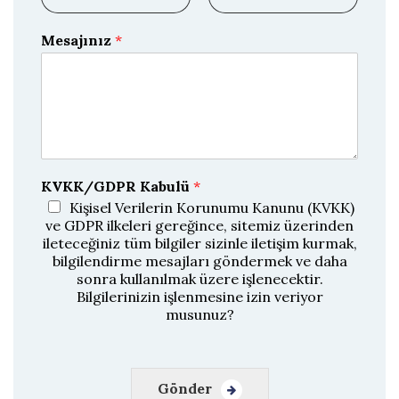
E
E
-
-
Mesajınız
*
p
p
o
o
s
s
t
t
a
a
y
ı
D
o
ğ
KVKK/GDPR Kabulü
*
r
u
Kişisel Verilerin Korunumu Kanunu (KVKK)
l
ve GDPR ilkeleri gereğince, sitemiz üzerinden
a
ileteceğiniz tüm bilgiler sizinle iletişim kurmak,
bilgilendirme mesajları göndermek ve daha
sonra kullanılmak üzere işlenecektir.
Bilgilerinizin işlenmesine izin veriyor
musunuz?
Gönder