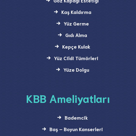
Göz Kapağı Estetiği
Kaş Kaldırma
Yüz Germe
Gıdı Alma
Kepçe Kulak
Yüz Cildi Tümörleri
Yüze Dolgu
KBB Ameliyatları
Bademcik
Baş – Boyun Kanserleri