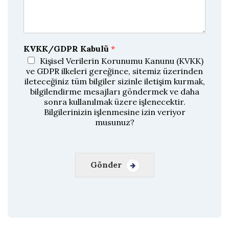
a
a
y
ı
D
o
ğ
KVKK/GDPR Kabulü
*
r
u
Kişisel Verilerin Korunumu Kanunu (KVKK)
l
ve GDPR ilkeleri gereğince, sitemiz üzerinden
a
ileteceğiniz tüm bilgiler sizinle iletişim kurmak,
bilgilendirme mesajları göndermek ve daha
sonra kullanılmak üzere işlenecektir.
Bilgilerinizin işlenmesine izin veriyor
musunuz?
Gönder