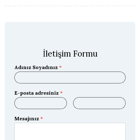
İletişim Formu
Adınız Soyadınız
*
E-posta adresiniz
*
E
E
-
-
Mesajınız
*
p
p
o
o
s
s
t
t