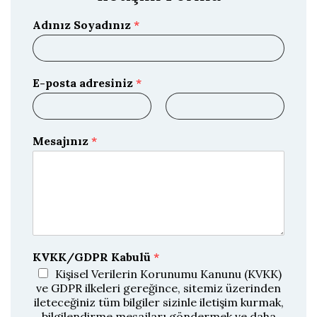
Adınız Soyadınız
*
E-posta adresiniz
*
E
E
-
-
Mesajınız
*
p
p
o
o
s
s
t
t
a
a
y
ı
D
o
ğ
KVKK/GDPR Kabulü
*
r
u
Kişisel Verilerin Korunumu Kanunu (KVKK)
l
ve GDPR ilkeleri gereğince, sitemiz üzerinden
a
ileteceğiniz tüm bilgiler sizinle iletişim kurmak,
bilgilendirme mesajları göndermek ve daha