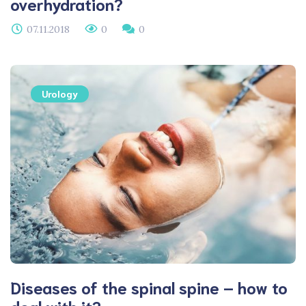
overhydration?
07.11.2018
0
0
Urology
Diseases of the spinal spine – how to