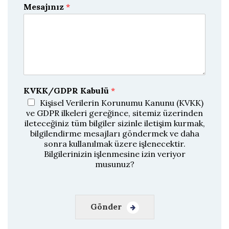
-
-
Mesajınız
*
p
p
o
o
s
s
t
t
a
a
y
ı
D
o
ğ
KVKK/GDPR Kabulü
*
r
u
Kişisel Verilerin Korunumu Kanunu (KVKK)
l
ve GDPR ilkeleri gereğince, sitemiz üzerinden
a
ileteceğiniz tüm bilgiler sizinle iletişim kurmak,
bilgilendirme mesajları göndermek ve daha
sonra kullanılmak üzere işlenecektir.
Bilgilerinizin işlenmesine izin veriyor
musunuz?
Gönder